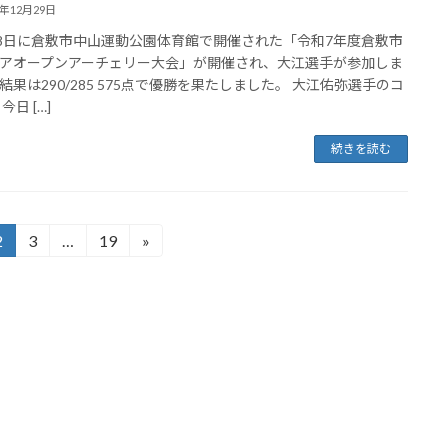
5年12月29日
28日に倉敷市中山運動公園体育館で開催された「令和7年度倉敷市
アオープンアーチェリー大会」が開催され、大江選手が参加しま
結果は290/285 575点で優勝を果たしました。 大江佑弥選手のコ
今日 […]
続きを読む
2
3
…
19
»
固
固
固
定
定
定
ペ
ペ
ペ
ー
ー
ー
ジ
ジ
ジ