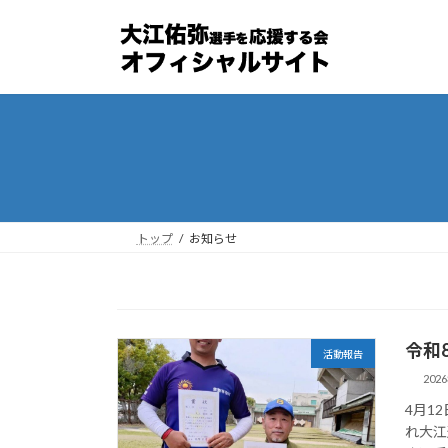
コ
ナ
ン
ビ
テ
ゲ
ン
ー
ツ
シ
へ
ョ
ス
ン
キ
に
ッ
移
プ
動
トップ
お知らせ
令和
活動報告
202
4月1
れ大江