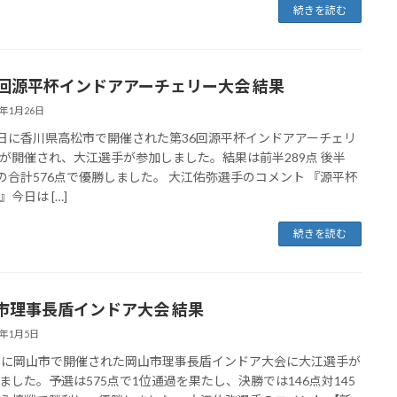
続きを読む
6回源平杯インドアアーチェリー大会 結果
6年1月26日
2日に香川県高松市で開催された第36回源平杯インドアアーチェリ
が開催され、大江選手が参加しました。結果は前半289点 後半
点の合計576点で優勝しました。 大江佑弥選手のコメント 『源平杯
今日は […]
続きを読む
市理事長盾インドア大会 結果
6年1月5日
日に岡山市で開催された岡山市理事長盾インドア大会に大江選手が
ました。予選は575点で1位通過を果たし、決勝では146点対145