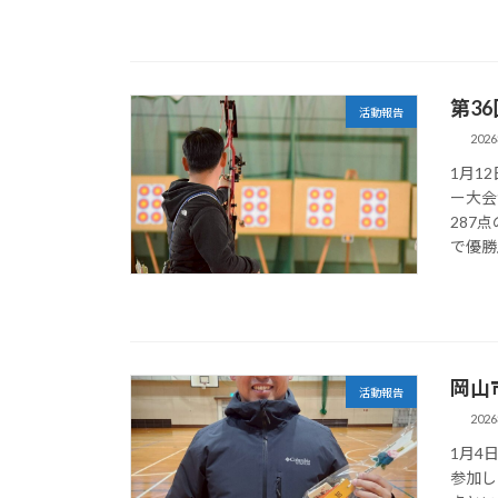
第3
活動報告
202
1月1
ー大会
287
で優勝』
岡山
活動報告
202
1月4
参加し