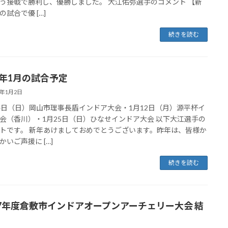
う接戦で勝利し、優勝しました。 大江佑弥選手のコメント 【新
の試合で優 […]
続きを読む
26年1月の試合予定
6年1月2日
4日（日）岡山市理事長盾インドア大会・1月12日（月）源平杯イ
会（香川）・1月25日（日）ひなせインドア大会 以下大江選手の
トです。 新年あけましておめでとうございます。昨年は、皆様か
かいご声援に […]
続きを読む
7年度倉敷市インドアオープンアーチェリー大会 結