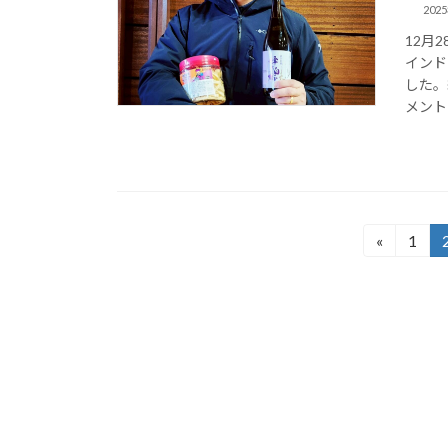
202
12月
インド
した。
メント 
投
«
1
固
定
稿
ペ
の
ー
ジ
ペ
ー
ジ