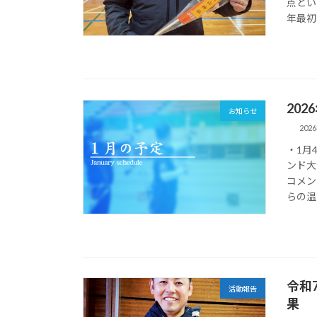
点とい
年最初
20
お知らせ
202
・1月
ンド大
コメン
らの温
令和
活動報告
果