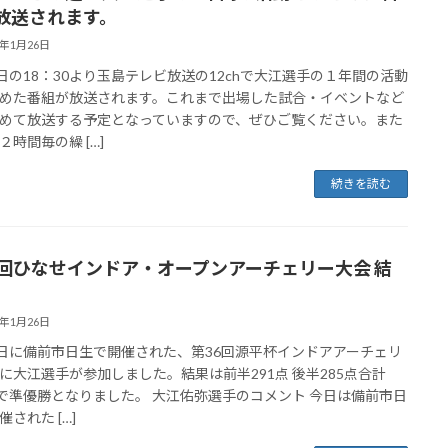
放送されます。
6年1月26日
1日の18：30より玉島テレビ放送の12chで大江選手の１年間の活動
めた番組が放送されます。これまで出場した試合・イベントなど
めて放送する予定となっていますので、ぜひご覧ください。また
２時間毎の繰 […]
続きを読む
0回ひなせインドア・オープンアーチェリー大会 結
6年1月26日
5日に備前市日生で開催された、第36回源平杯インドアアーチェリ
に大江選手が参加しました。結果は前半291点 後半285点合計
点で準優勝となりました。 大江佑弥選手のコメント 今日は備前市日
された […]