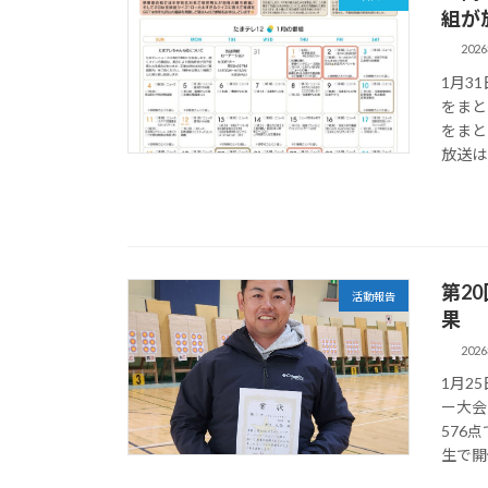
組が
202
1月3
をまと
をまと
放送は
第2
活動報告
果
202
1月2
ー大会
576
生で開催