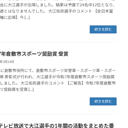
会に大江選手が出場しました。結果は予選で24名中12位となり、
過とはなりませんでした。 大江佑弥選手のコメント 【全日本室
権に出場】今 […]
続きを読む
7年倉敷市スポーツ奨励賞 受賞
6年2月14日
日に倉敷市役所にて、倉敷市スポーツ栄誉章・スポーツ章・スポー
章 表彰式が行われ、大江選手が令和7年度倉敷市スポーツ奨励賞
しました。 大江佑弥選手のコメント 【ご報告】令和7年度倉敷市
ツ奨励賞を受賞 […]
続きを読む
テレビ放送で大江選手の1年間の活動をまとめた番