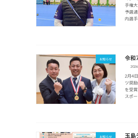
手権大
予選通
内選手
令和
お知らせ
202
2月4
ツ奨励
を受賞
スポー
玉島
お知らせ