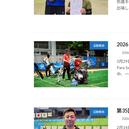
弥選手
出場し
2026
活動報告
202
3月29
Par
中、一
第3
活動報告
202
2月1