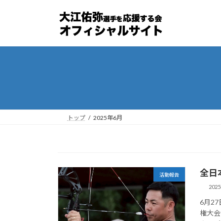
コ
ナ
ン
ビ
テ
ゲ
ン
ー
ツ
シ
へ
ョ
ス
ン
キ
に
ッ
移
プ
動
トップ
2025年6月
全日
活動報告
202
6月2
権大会