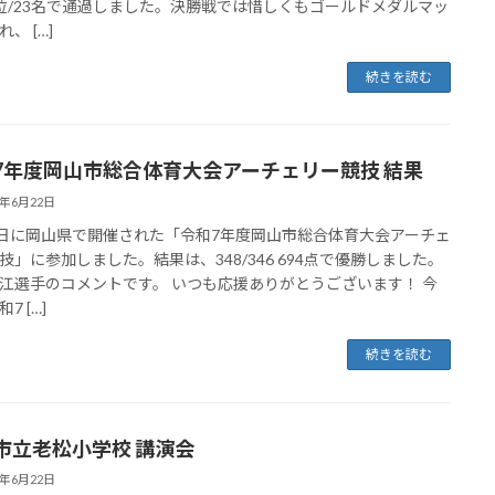
位/23名で通過しました。決勝戦では惜しくもゴールドメダルマッ
、 […]
続きを読む
7年度岡山市総合体育大会アーチェリー競技 結果
5年6月22日
2日に岡山県で開催された「令和7年度岡山市総合体育大会アーチェ
技」に参加しました。結果は、348/346 694点で優勝しました。
江選手のコメントです。 いつも応援ありがとうございます！ 今
7 […]
続きを読む
市立老松小学校 講演会
5年6月22日