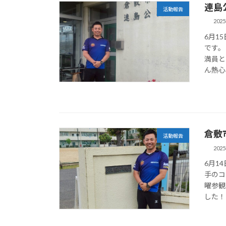
連島
活動報告
202
6月1
です。
満員と
ん熱心
倉敷
活動報告
202
6月1
手のコ
曜参観
した！