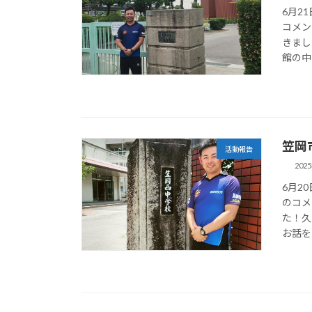
6月2
コメン
きまし
館の中
笠岡
活動報告
202
6月2
のコメ
た！久
お話を