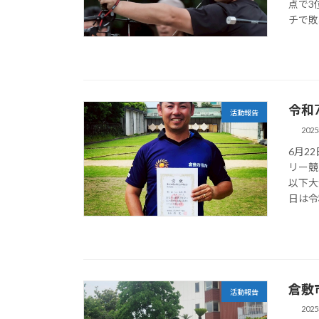
点で3
チで敗れ
令和
活動報告
202
6月2
リー競
以下大
日は令和
倉敷
活動報告
202