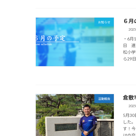
６月
お知らせ
202
・6月
日 連
松小学
ら29日
倉敷
活動報告
202
5月3
した。
す！今
はの交