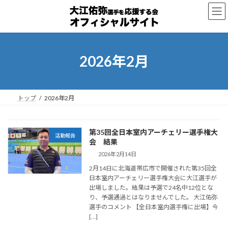
コ
ナ
ン
ビ
テ
ゲ
ン
ー
ツ
シ
へ
ョ
2026年2月
ス
ン
キ
に
ッ
移
プ
動
トップ
2026年2月
第35回全日本室内アーチェリー選手権大
活動報告
会 結果
2026年2月14日
2月14日に北海道帯広市で開催された第35回全
日本室内アーチェリー選手権大会に大江選手が
出場しました。結果は予選で24名中12位とな
り、予選通過とはなりませんでした。 大江佑弥
選手のコメント 【全日本室内選手権に出場】今
[…]