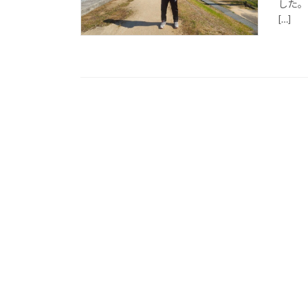
した。
[…]