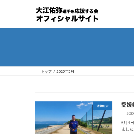
コ
ナ
ン
ビ
テ
ゲ
ン
ー
ツ
シ
へ
ョ
ス
ン
キ
に
ッ
移
プ
動
トップ
2025年5月
愛媛
活動報告
202
5月4
ました。