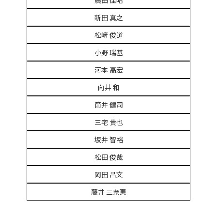
廣田 佳昭
新田 真之
松﨑 俊道
小野 瑞基
河本 高宏
向井 和
筒井 健司
三宅 貴也
坂井 智裕
松田 俊哉
岡田 昌文
藤井 三奈恵