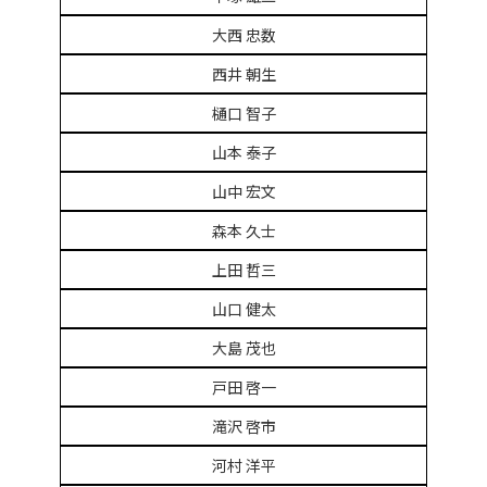
大西 忠数
西井 朝生
樋口 智子
山本 泰子
山中 宏文
森本 久士
上田 哲三
山口 健太
大島 茂也
戸田 啓一
滝沢 啓市
河村 洋平