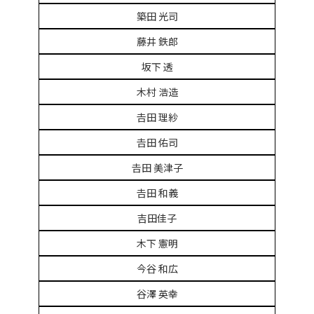
築田 光司
藤井 鉄郎
坂下 透
木村 浩造
𠮷田 理紗
𠮷田 佑司
𠮷田 美津子
𠮷田 和義
吉田佳子
木下 憲明
今谷 和広
谷澤 英幸