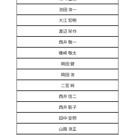
池田 浩一
大江 宏明
渡辺 栄作
西井 敬一
磯崎 敬太
岡田 健
岡田 浩
二宮 純
西井 信二
西井 聡子
田中 安照
山路 浩正