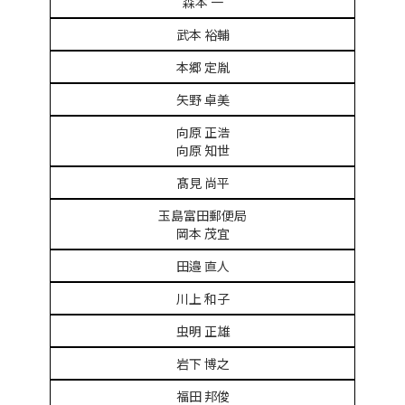
森本 一
武本 裕輔
本郷 定胤
矢野 卓美
向原 正浩
向原 知世
髙見 尚平
玉島富田郵便局
岡本 茂宜
田邉 直人
川上 和子
虫明 正雄
岩下 博之
福田 邦俊