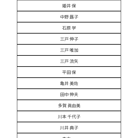
姫井 保
中野 蕗子
石原 学
三戸 伸子
三戸 唯加
三戸 流矢
平田 保
亀井 美佐
田中 伸夫
多賀 眞由美
川本 千代子
川井 典子