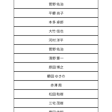
菅野 佑治
平櫛 尚子
本多 卓郎
大竹 信也
河村 洋平
菅野 佑治
清野 憲一
原田 博之
櫛田 ゆきの
赤澤 周
松田 和樹
三宅 茂樹