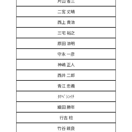
片山 省三
二宮 丈晴
西上 貴浩
三宅 裕之
原田 浩明
守永 一彦
神嶋 正人
西井 二郎
青江 忠義
ﾀﾅﾍﾞｼﾝｲﾁ
織田 勝年
行吉 稔
竹谷 親良