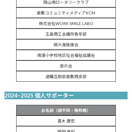
岡山南ロータリークラブ
倉敷コミュニティメディアKCM
株式会社WORK SMILE LABO
玉島商工会議所青年部
岡大海後援会
南浦小学校地区社会福祉協議会
宙の会
退職互助部倉敷西支部
2024−2025 個人サポーター
お名前（順不同・敬称略）
髙木 康宏
岡田 直利