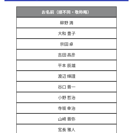
お名前（順不同・敬称略）
柳野 満
大和 豊子
宗田 卓
吉田 昌彦
平本 辰雄
渡辺 輝謹
谷口 晋一
小野 哲治
寺坂 幸治
山﨑 晋弥
宮長 雅人