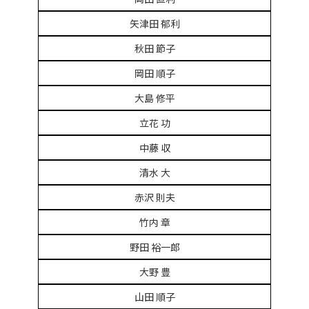
矢津田 郁利
秋田 節子
岡田 順子
大島 修平
立花 功
中藤 収
清水 大
赤沢 則夫
竹内 章
野田 裕一郎
大野 豊
山田 順子