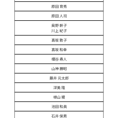
原田 育秀
原田 人司
奥野 幹子
川上 紀子
髙坂 敦子
髙坂 和幸
榎谷 寿人
山神 勝昭
藤井 元太郎
深美 隆
植山 綾
池田 和眞
石井 保男