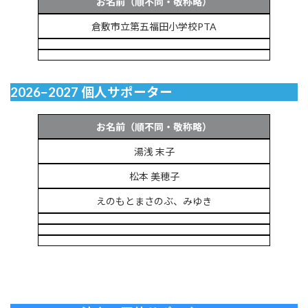
お名前（順不同・敬称略）
倉敷市立第五福田小学校PTA
2026−2027 個人サポーター
お名前（順不同・敬称略）
湯浅 末子
松本 美穂子
えのもとまさのぶ、みゆき