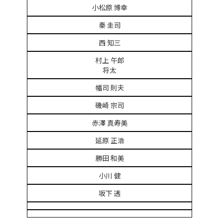
小松原 博幸
秦 圭司
西 知三
村上 午郎
将太
幡司 則夫
磯崎 宗司
赤澤 真寿美
延原 正浩
勝田 和美
小川 健
坂下 透