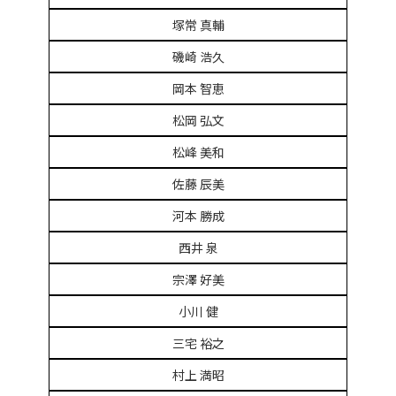
塚常 真輔
磯崎 浩久
岡本 智恵
松岡 弘文
松峰 美和
佐藤 辰美
河本 勝成
西井 泉
宗澤 好美
小川 健
三宅 裕之
村上 満昭