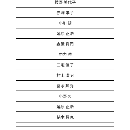
綾野 美代子
赤澤 孝子
小川 健
延原 正浩
森延 将司
中力 勝
三宅 佳子
村上 満昭
富永 勲秀
小野 久
延原 正浩
枯木 将克