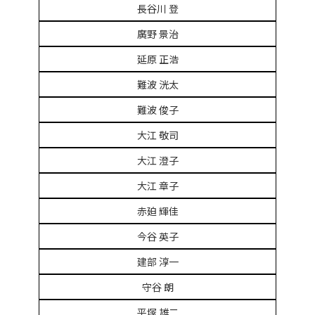
長谷川 登
廣野 景治
延原 正浩
難波 洸太
難波 俊子
大江 敬司
大江 澄子
大江 章子
赤廹 輝佳
今谷 英子
建部 淳一
守谷 朗
平塚 雄二