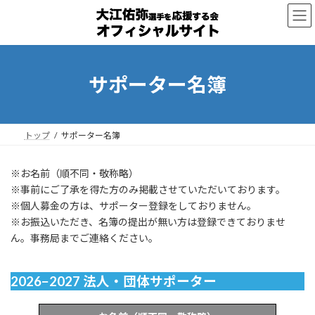
コ
ナ
ン
ビ
テ
ゲ
ン
ー
ツ
シ
へ
ョ
サポーター名簿
ス
ン
キ
に
ッ
移
プ
動
トップ
サポーター名簿
※お名前（順不同・敬称略）
※事前にご了承を得た方のみ掲載させていただいております。
※個人募金の方は、サポーター登録をしておりません。
※お振込いただき、名簿の提出が無い方は登録できておりませ
ん。事務局までご連絡ください。
2026−2027 法人・団体サポーター