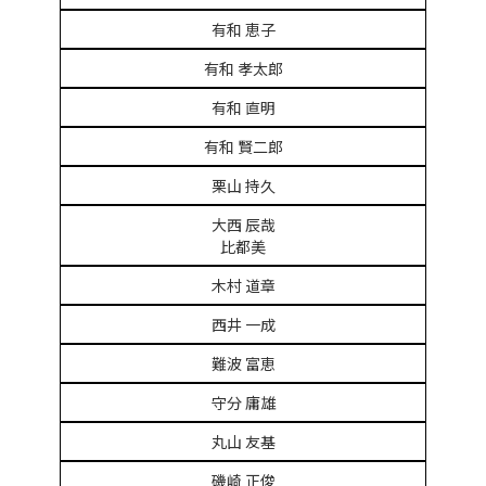
有和 恵子
有和 孝太郎
有和 直明
有和 賢二郎
栗山 持久
大西 辰哉
比都美
木村 道章
西井 一成
難波 富恵
守分 庸雄
丸山 友基
磯崎 正俊