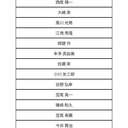
西尾 精一
大嶋 実
黒川 光男
江南 秀隆
岡健 作
本多 真由美
佐藤 実
小川 友三郎
谷野 弘幸
宮尾 眞一
磯崎 和久
宮尾 泰廣
今井 賢治