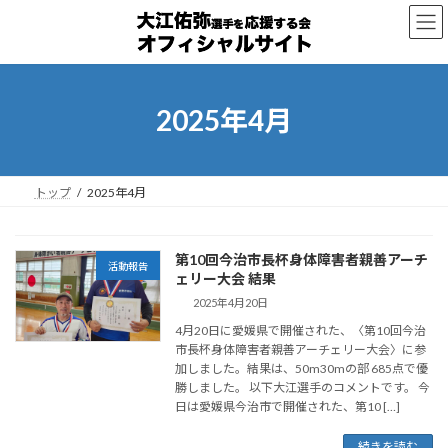
コ
ナ
ン
ビ
テ
ゲ
ン
ー
ツ
シ
へ
ョ
2025年4月
ス
ン
キ
に
ッ
移
プ
動
トップ
2025年4月
第10回今治市長杯身体障害者親善アーチ
活動報告
ェリー大会 結果
2025年4月20日
4月20日に愛媛県で開催された、〈第10回今治
市長杯身体障害者親善アーチェリー大会〉に参
加しました。結果は、50m30mの部 685点で優
勝しました。 以下大江選手のコメントです。 今
日は愛媛県今治市で開催された、第10 […]
続きを読む