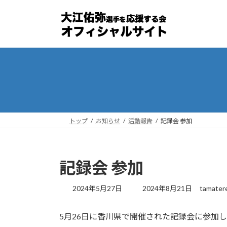
コ
ナ
ン
ビ
テ
ゲ
ン
ー
ツ
シ
へ
ョ
ス
ン
キ
に
ッ
移
プ
動
トップ
お知らせ
活動報告
記録会 参加
記録会 参加
最
2024年5月27日
2024年8月21日
tamater
終
更
5月26日に香川県で開催された記録会に参加
新