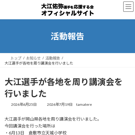
コ
ナ
ン
ビ
テ
ゲ
ン
ー
ツ
シ
へ
ョ
活動報告
ス
ン
キ
に
ッ
移
プ
動
トップ
お知らせ
活動報告
大江選手が各地を周り講演会を行いました
大江選手が各地を周り講演会を
行いました
最
2026年6月25日
2026年7月19日
tamatere
終
更
大江選手が岡山県各地を周り講演会を行いました。
新
今回講演会を行った場所は
日
時
・6月13日 倉敷市立天城小学校