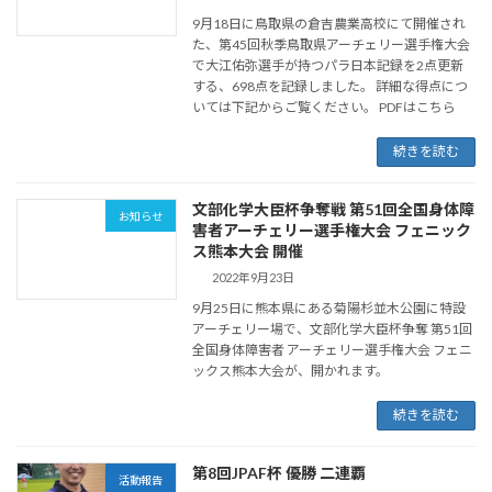
9月18日に鳥取県の倉吉農業高校にて開催され
た、第45回秋季鳥取県アーチェリー選手権大会
で大江佑弥選手が持つパラ日本記録を2点更新
する、698点を記録しました。 詳細な得点につ
いては下記からご覧ください。 PDFはこちら
続きを読む
文部化学大臣杯争奪戦 第51回全国身体障
お知らせ
害者アーチェリー選手権大会 フェニック
ス熊本大会 開催
2022年9月23日
9月25日に熊本県にある菊陽杉並木公園に特設
アーチェリー場で、文部化学大臣杯争奪 第51回
全国身体障害者 アーチェリー選手権大会 フェニ
ックス熊本大会が、開かれます。
続きを読む
第8回JPAF杯 優勝 二連覇
活動報告