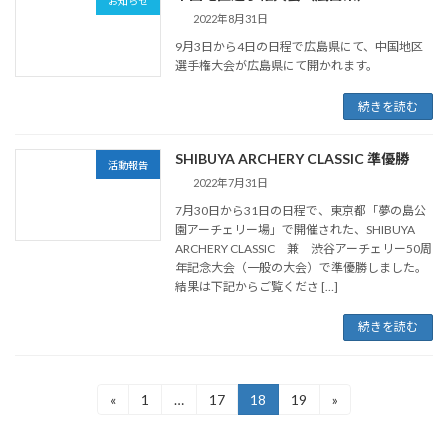
お知らせ
2022年8月31日
9月3日から4日の日程で広島県にて、中国地区
選手権大会が広島県にて開かれます。
続きを読む
SHIBUYA ARCHERY CLASSIC 準優勝
活動報告
2022年7月31日
7月30日から31日の日程で、東京都「夢の島公
園アーチェリー場」で開催された、SHIBUYA
ARCHERY CLASSIC 兼 渋谷アーチェリー50周
年記念大会（一般の大会）で準優勝しました。
結果は下記からご覧くださ […]
続きを読む
投
«
1
…
17
18
19
»
固
固
固
固
定
定
定
定
稿
ペ
ペ
ペ
ペ