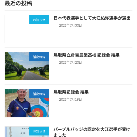
最近の投稿
ー
ー
ー
ー
の
ジ
ジ
ジ
ジ
ペ
日本代表選手として大江佑弥選手が選出
お知らせ
ー
2026年7月30日
ジ
送
鳥取県立倉吉農業高校 記録会 結果
り
活動報告
2026年7月20日
鳥取県記録会 結果
活動報告
2026年7月19日
パープルバッジの認定を大江選手が受け
お知らせ
ました