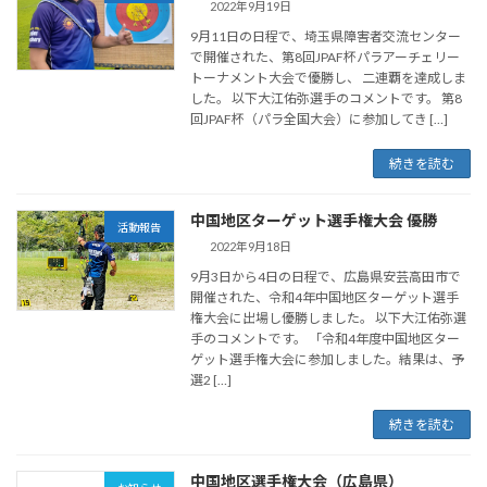
2022年9月19日
9月11日の日程で、埼玉県障害者交流センター
で開催された、第8回JPAF杯パラアーチェリー
トーナメント大会で優勝し、 二連覇を達成しま
した。 以下大江佑弥選手のコメントです。 第8
回JPAF杯（パラ全国大会）に参加してき […]
続きを読む
中国地区ターゲット選手権大会 優勝
活動報告
2022年9月18日
9月3日から4日の日程で、広島県安芸高田市で
開催された、令和4年中国地区ターゲット選手
権大会に出場し優勝しました。 以下大江佑弥選
手のコメントです。 「令和4年度中国地区ター
ゲット選手権大会に参加しました。結果は、予
選2 […]
続きを読む
中国地区選手権大会（広島県）