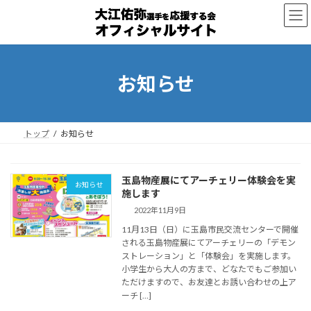
コ
ナ
ン
ビ
テ
ゲ
ン
ー
ツ
シ
へ
ョ
お知らせ
ス
ン
キ
に
ッ
移
プ
動
トップ
お知らせ
玉島物産展にてアーチェリー体験会を実
お知らせ
施します
2022年11月9日
11月13日（日）に玉島市民交流センターで開催
される玉島物産展にてアーチェリーの「デモン
ストレーション」と「体験会」を実施します。
小学生から大人の方まで、どなたでもご参加い
ただけますので、お友達とお誘い合わせの上ア
ーチ […]