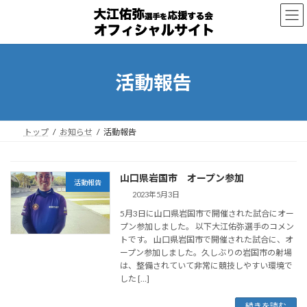
コ
ナ
ン
ビ
テ
ゲ
ン
ー
ツ
シ
へ
ョ
活動報告
ス
ン
キ
に
ッ
移
プ
動
トップ
お知らせ
活動報告
山口県岩国市 オープン参加
活動報告
2023年5月3日
5月3日に山口県岩国市で開催された試合にオー
プン参加しました。 以下大江佑弥選手のコメン
トです。 山口県岩国市で開催された試合に、オ
ープン参加しました。久しぶりの岩国市の射場
は、整備されていて非常に競技しやすい環境で
した […]
続きを読む