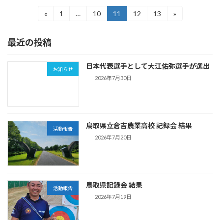
投
«
1
…
10
11
12
13
»
固
固
固
固
固
定
定
定
定
定
稿
ペ
ペ
ペ
ペ
ペ
最近の投稿
ー
ー
ー
ー
ー
の
ジ
ジ
ジ
ジ
ジ
ペ
日本代表選手として大江佑弥選手が選出
お知らせ
ー
2026年7月30日
ジ
送
鳥取県立倉吉農業高校 記録会 結果
り
活動報告
2026年7月20日
鳥取県記録会 結果
活動報告
2026年7月19日