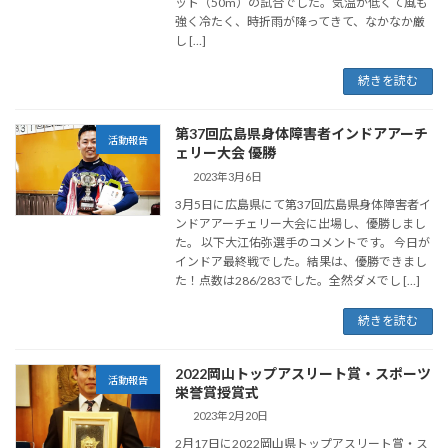
ット（50m）の試合でした。気温が低くて風も
強く冷たく、時折雨が降ってきて、なかなか厳
し […]
続きを読む
第37回広島県身体障害者インドアアーチ
活動報告
ェリー大会 優勝
2023年3月6日
3月5日に広島県にて第37回広島県身体障害者イ
ンドアアーチェリー大会に出場し、優勝しまし
た。 以下大江佑弥選手のコメントです。 今日が
インドア最終戦でした。結果は、優勝できまし
た！点数は286/283でした。全然ダメでし […]
続きを読む
2022岡山トップアスリート賞・スポーツ
活動報告
栄誉賞授賞式
2023年2月20日
2月17日に2022岡山県トップアスリート賞・ス