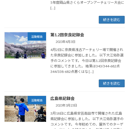
5年度岡山県さくらオープンアーチェリー大会に
[…]
続きを読む
第1.2回奈良記録会
活動報告
2023年4月3日
4月2日に奈良県浅古アーチェリー場で開催され
た奈良記録会に参加しました。 以下大江佑弥選
手のコメントです。 今日は第1.2回奈良記録会
に参加してきました。 結果は343/344-682点
344/338-682点悪くはな […]
続きを読む
広島県記録会
活動報告
2023年3月23日
3月18日に広島県安芸高田市で開催された広島
県記録会に参加しました。 以下大江佑弥選手の
コメントです。 今年初めての、屋外でのターゲ