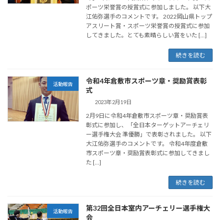
ポーツ栄誉賞の授賞式に参加しました。 以下大
江佑弥選手のコメントです。 2022岡山県トップ
アスリート賞・スポーツ栄誉賞の授賞式に参加
してきました。とても素晴らしい賞をいた […]
続きを読む
令和4年倉敷市スポーツ章・奨励賞表彰
活動報告
式
2023年2月19日
2月9日に令和4年倉敷市スポーツ章・奨励賞表
彰式に参加し、「全日本ターゲットアーチェリ
ー選手権大会 準優勝」で表彰されました。 以下
大江佑弥選手のコメントです。 令和4年度倉敷
市スポーツ章・奨励賞表彰式に参加してきまし
た […]
続きを読む
第32回全日本室内アーチェリー選手権大
活動報告
会