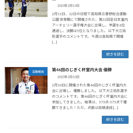
2023年2月13日
2月11日、12日の日程で高知県立春野総合運動
公園 体育館にて開催された、第32回全日本室内
アーチェリー選手権大会に出場し、予選を6位
通過し、決勝は5位となりました。 以下大江佑
弥選手のコメントです。 今週は高知県で開催
[…]
続きを読む
第46回のじぎく杯室内大会 優勝
活動報告
2023年2月10日
2月10日に開催された第46回のじぎく杯室内大
会に出場し、優勝しました。 以下大江佑弥選手
のコメントです。 第46回のじぎく杯室内大会に
参加してきました。 結果は、573点-575点で優
勝できました！ただ、点数は目標達成 […]
続きを読む