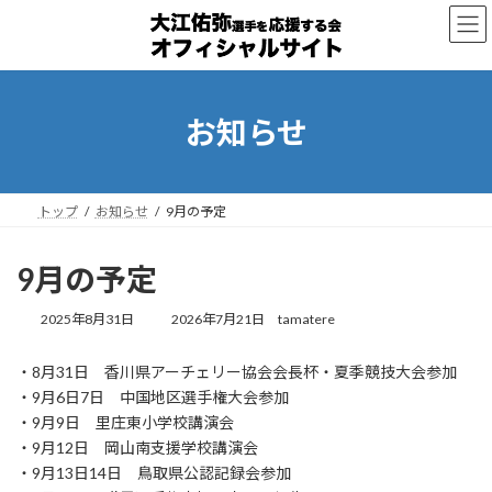
コ
ナ
ン
ビ
テ
ゲ
ン
ー
ツ
シ
へ
ョ
お知らせ
ス
ン
キ
に
ッ
移
プ
動
トップ
お知らせ
9月の予定
9月の予定
最
2025年8月31日
2026年7月21日
tamatere
終
更
・8月31日 香川県アーチェリー協会会長杯・夏季競技大会参加
新
・9月6日7日 中国地区選手権大会参加
日
時
・9月9日 里庄東小学校講演会
:
・9月12日 岡山南支援学校講演会
・9月13日14日 鳥取県公認記録会参加