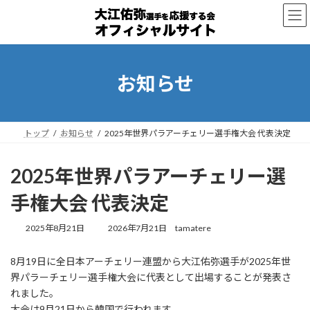
コ
ナ
ン
ビ
テ
ゲ
ン
ー
ツ
シ
へ
ョ
お知らせ
ス
ン
キ
に
ッ
移
プ
動
トップ
お知らせ
2025年世界パラアーチェリー選手権大会 代表決定
2025年世界パラアーチェリー選
手権大会 代表決定
最
2025年8月21日
2026年7月21日
tamatere
終
更
8月19日に全日本アーチェリー連盟から大江佑弥選手が2025年世
新
界パラーチェリー選手権大会に代表として出場することが発表さ
日
時
れました。
:
大会は9月21日から韓国で行われます。