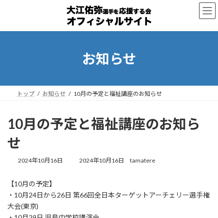
コ
ナ
ン
ビ
テ
ゲ
ン
ー
ツ
シ
へ
ョ
お知らせ
ス
ン
キ
に
ッ
移
プ
動
トップ
お知らせ
10月の予定と福祉講座のお知らせ
10月の予定と福祉講座のお知ら
せ
最
2024年10月16日
2024年10月16日
tamatere
終
更
【10月の予定】
新
・10月24日から26日 第66回全日本ターゲットアーチェリー選手権
日
時
大会(東京)
:
・10月29日 児島中学校講演会