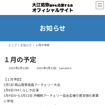
コ
ナ
ン
ビ
テ
ゲ
ン
ー
ツ
シ
へ
ョ
お知らせ
ス
ン
キ
に
ッ
移
プ
動
トップ
お知らせ
１月の予定
１月の予定
最
2025年1月13日
2025年1月13日
tamatere
終
更
【１月予定】
新
1月5日 岡山理事長盾アーチェリー大会
日
時
1月8日 FMくらしき出演
:
1月9日から1月12日 沖縄県アーチェリー協会主催の普及強化事業
に参加