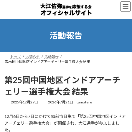
コ
ナ
ン
ビ
テ
ゲ
ン
ー
ツ
シ
へ
ョ
活動報告
ス
ン
キ
に
ッ
移
プ
動
トップ
お知らせ
活動報告
第25回中国地区インドアアーチェリー選手権大会 結果
第25回中国地区インドアアーチ
ェリー選手権大会 結果
最
2025年12月29日
2026年7月21日
tamatere
終
更
12月6日から7日にかけて備前市日生で「第25回中国地区インドア
新
アーチェリー選手権大会」が開催され、大江選手が参加しまし
日
時
た。