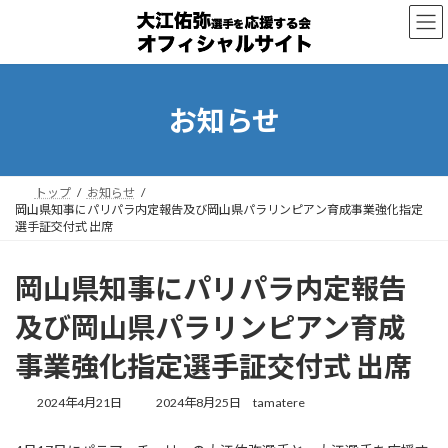
コ
ナ
ン
ビ
テ
ゲ
ン
ー
ツ
シ
へ
ョ
お知らせ
ス
ン
キ
に
ッ
移
プ
動
トップ
お知らせ
岡山県知事にパリパラ内定報告及び岡山県パラリンピアン育成事業強化指定
選手証交付式 出席
岡山県知事にパリパラ内定報告
及び岡山県パラリンピアン育成
事業強化指定選手証交付式 出席
最
2024年4月21日
2024年8月25日
tamatere
終
更