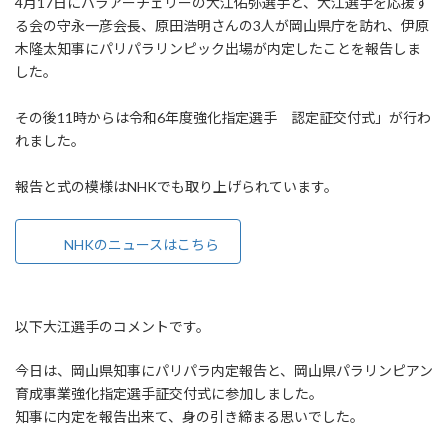
4月17日にパラアーチェリーの大江佑弥選手と、大江選手を応援す
新
る会の守永一彦会長、原田浩明さんの3人が岡山県庁を訪れ、伊原
日
時
木隆太知事にパリパラリンピック出場が内定したことを報告しま
:
した。
その後11時からは令和6年度強化指定選手 認定証交付式」が行わ
れました。
報告と式の模様はNHKでも取り上げられています。
NHKのニュースはこちら
以下大江選手のコメントです。
今日は、岡山県知事にパリパラ内定報告と、岡山県パラリンピアン
育成事業強化指定選手証交付式に参加しました。
知事に内定を報告出来て、身の引き締まる思いでした。