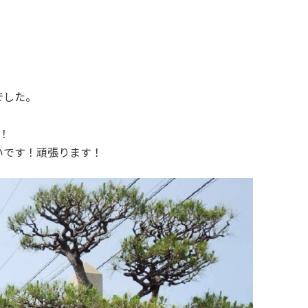
でした。
！
！
いです！頑張ります！