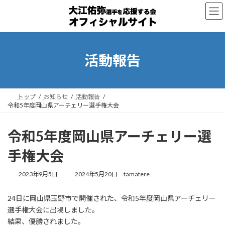
コ
ナ
ン
ビ
テ
ゲ
ン
ー
ツ
シ
へ
ョ
活動報告
ス
ン
キ
に
ッ
移
プ
動
トップ
お知らせ
活動報告
令和5年度岡山県アーチェリー選手権大会
令和5年度岡山県アーチェリー選
手権大会
最
2023年9月5日
2024年5月20日
tamatere
終
更
24日に岡山県玉野市で開催された、令和5年度岡山県アーチェリー
新
選手権大会に出場しました。
日
時
結果、優勝されました。