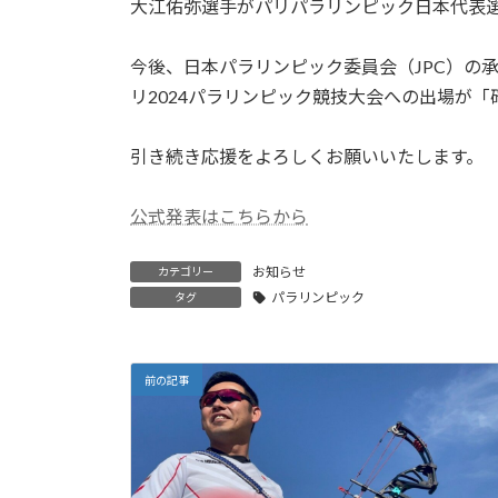
日
大江佑弥選手がパリパラリンピック日本代表
時
:
今後、日本パラリンピック委員会（JPC）の
リ2024パラリンピック競技大会への出場が「
引き続き応援をよろしくお願いいたします。
公式発表はこちらから
お知らせ
カテゴリー
パラリンピック
タグ
前の記事