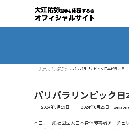
コ
ナ
ン
ビ
テ
ゲ
ン
ー
ツ
シ
へ
ョ
ス
ン
キ
に
ッ
移
プ
動
トップ
お知らせ
パリパラリンピック日本代表内定
パリパラリンピック日
最
2024年3月13日
2024年8月25日
tamater
終
更
本日、一般社団法人日本身体障害者アーチェ
新